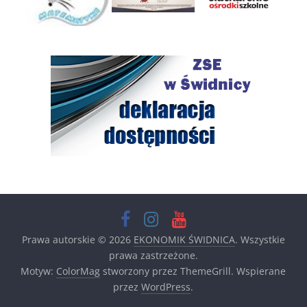
Prawa autorskie © 2026
EKONOMIK ŚWIDNICA
. Wszystkie
prawa zastrzeżone.
Motyw:
ColorMag
stworzony przez ThemeGrill. Wspierane
przez
WordPress
.