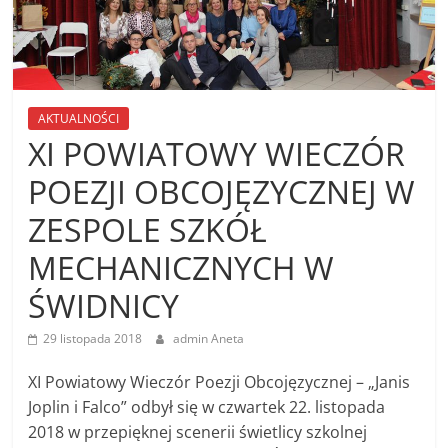
AKTUALNOŚCI
XI POWIATOWY WIECZÓR
POEZJI OBCOJĘZYCZNEJ W
ZESPOLE SZKÓŁ
MECHANICZNYCH W
ŚWIDNICY
29 listopada 2018
admin Aneta
XI Powiatowy Wieczór Poezji Obcojęzycznej – „Janis
Joplin i Falco” odbył się w czwartek 22. listopada
2018 w przepięknej scenerii świetlicy szkolnej