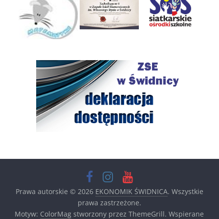
Prawa autorskie © 2026
EKONOMIK ŚWIDNICA
. Wszystkie
prawa zastrzeżone.
Motyw:
ColorMag
stworzony przez ThemeGrill. Wspierane