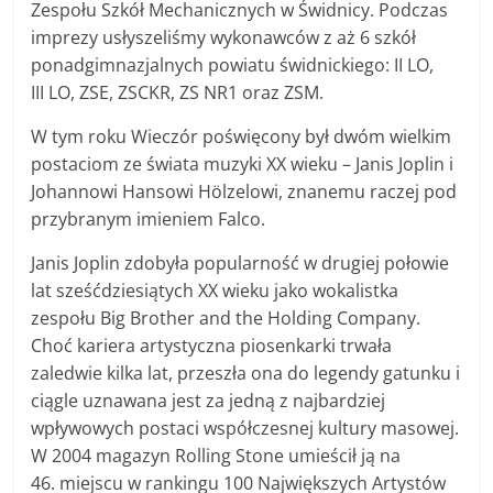
Zespołu Szkół Mechanicznych w Świdnicy. Podczas
imprezy usłyszeliśmy wykonawców z aż 6 szkół
ponadgimnazjalnych powiatu świdnickiego: II LO,
III LO, ZSE, ZSCKR, ZS NR1 oraz ZSM.
W tym roku Wieczór poświęcony był dwóm wielkim
postaciom ze świata muzyki XX wieku – Janis Joplin i
Johannowi Hansowi Hölzelowi, znanemu raczej pod
przybranym imieniem Falco.
Janis Joplin zdobyła popularność w drugiej połowie
lat sześćdziesiątych XX wieku jako wokalistka
zespołu Big Brother and the Holding Company.
Choć kariera artystyczna piosenkarki trwała
zaledwie kilka lat, przeszła ona do legendy gatunku i
ciągle uznawana jest za jedną z najbardziej
wpływowych postaci współczesnej kultury masowej.
W 2004 magazyn Rolling Stone umieścił ją na
46. miejscu w rankingu 100 Największych Artystów