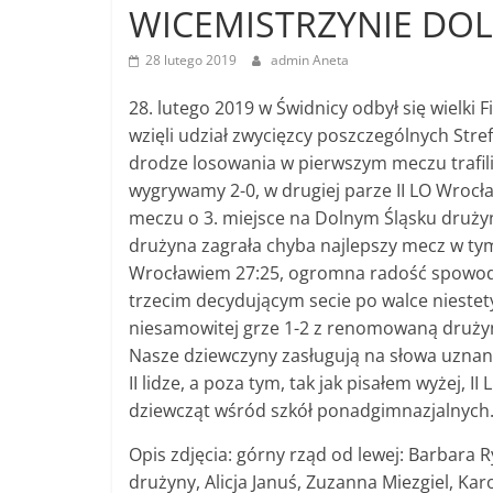
WICEMISTRZYNIE DOL
28 lutego 2019
admin Aneta
28. lutego 2019 w Świdnicy odbył się wielki 
wzięli udział zwycięzcy poszczególnych Stref: 
drodze losowania w pierwszym meczu trafi
wygrywamy 2-0, w drugiej parze II LO Wro
meczu o 3. miejsce na Dolnym Śląsku drużyn
drużyna zagrała chyba najlepszy mecz w ty
Wrocławiem 27:25, ogromna radość spowodo
trzecim decydującym secie po walce nieste
niesamowitej grze 1-2 z renomowaną drużyn
Nasze dziewczyny zasługują na słowa uznani
II lidze, a poza tym, tak jak pisałem wyżej, I
dziewcząt wśród szkół ponadgimnazjalnych
Opis zdjęcia: górny rząd od lewej: Barbara
drużyny, Alicja Januś, Zuzanna Miezgiel, K