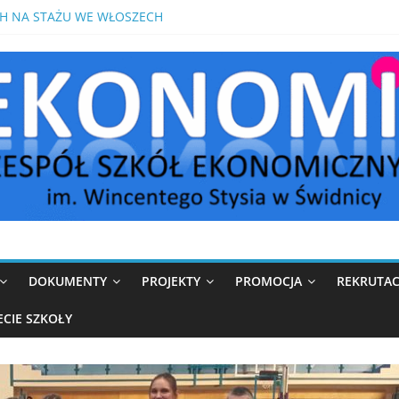
H NA STAŻU WE WŁOSZECH
OMIK W MEDIOLANIE
IKÓW W ROKU SZKOLNYM 2026/2027
S Z MATEMATYKI PRZED MATURĄ POPRAWKOWĄ
DOKUMENTY
PROJEKTY
PROMOCJA
REKRUTAC
ECIE SZKOŁY