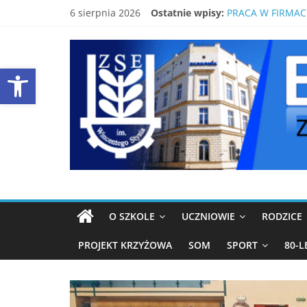
Skip
6 sierpnia 2026
Ostatnie wpisy:
PRACA W FIRMAC
to
ŚWIDNICKI EKON
content
EKONOMIK
80-LECIE SZKOŁY
LISTA PODRĘCZN
Open toolbar
BEZPŁATNY KUR
ŚWIDNICA
Strona
ZSE
Świdnica
O SZKOLE
UCZNIOWIE
RODZICE
PROJEKT KRZYŻOWA
SOM
SPORT
80-L