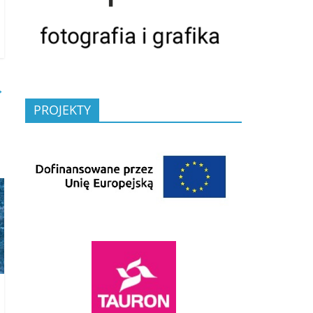
→
PROJEKTY