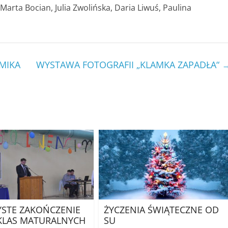
Marta Bocian, Julia Zwolińska, Daria Liwuś, Paulina
MIKA
WYSTAWA FOTOGRAFII „KLAMKA ZAPADŁA“
STE ZAKOŃCZENIE
ŻYCZENIA ŚWIĄTECZNE OD
KLAS MATURALNYCH
SU