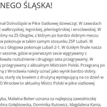
NEGO ŚLĄSKA!
Finał Dolnośląski w Piłce Siatkowej dziewcząt. W zawodach
wałbrzyskiej, legnickiej, jeleniogórskiej i wrocławskiej. W
liśmy na ZS Głogów, z którym po bardzo dobrym meczu
cław pokonuje w takim samym stosunku ZSP Lubań. W
a z Głogowa pokonuje Lubań 2-1. W ścisłym finale nasza
m sezonie, gdzie w pierwszym secie wygrywamy z
wała rozluźnienie i drugiego seta przegrywamy. W
ty przegrywamy z aktualnym Mistrzem Polski. Przegraną po
ą z Wrocławia należy uznać jako wynik bardzo dobry.
a, starły się bowiem z drużyną występującą na co dzień w
I LO Wrocław to aktualny Mistrz Polski w piłce siatkowej
.
 Ryba, Malwina Bober-uznana za najlepszą zawodniczkę
arolina Gołębiowska, Dominika Rutowicz, Magdalena Kania,