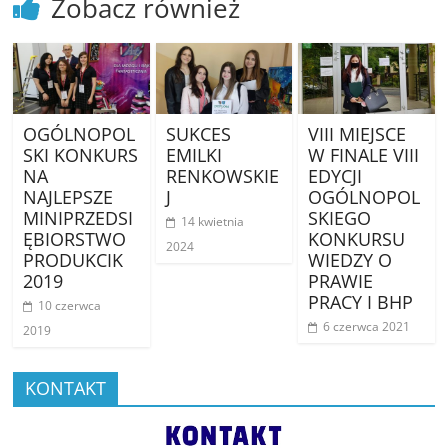
Zobacz również
OGÓLNOPOL
SUKCES
VIII MIEJSCE
SKI KONKURS
EMILKI
W FINALE VIII
NA
RENKOWSKIE
EDYCJI
NAJLEPSZE
J
OGÓLNOPOL
MINIPRZEDSI
SKIEGO
14 kwietnia
ĘBIORSTWO
KONKURSU
2024
PRODUKCIK
WIEDZY O
2019
PRAWIE
PRACY I BHP
10 czerwca
6 czerwca 2021
2019
KONTAKT