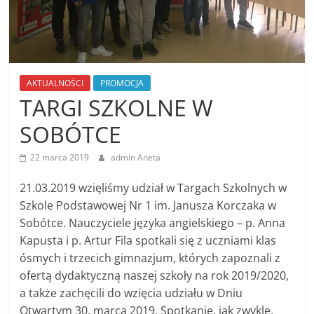
AKTUALNOŚCI
PROMOCJA
TARGI SZKOLNE W
SOBÓTCE
22 marca 2019
admin Aneta
21.03.2019 wzięliśmy udział w Targach Szkolnych w
Szkole Podstawowej Nr 1 im. Janusza Korczaka w
Sobótce. Nauczyciele języka angielskiego – p. Anna
Kapusta i p. Artur Fila spotkali się z uczniami klas
ósmych i trzecich gimnazjum, których zapoznali z
ofertą dydaktyczną naszej szkoły na rok 2019/2020,
a także zachęcili do wzięcia udziału w Dniu
Otwartym 30. marca 2019. Spotkanie, jak zwykle,