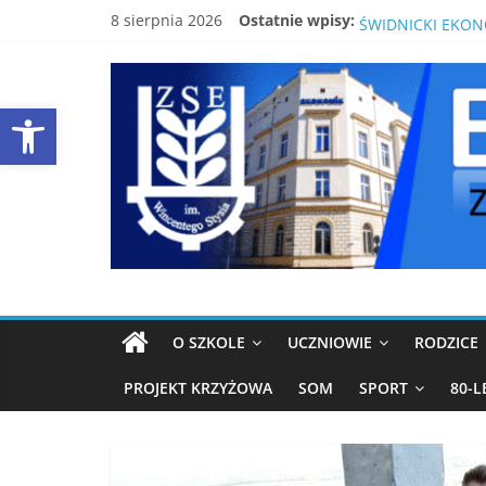
Skip
8 sierpnia 2026
Ostatnie wpisy:
PRACA W FIRMAC
to
ŚWIDNICKI EKON
content
EKONOMIK
80-LECIE SZKOŁY
LISTA PODRĘCZN
Open toolbar
BEZPŁATNY KUR
ŚWIDNICA
Strona
ZSE
Świdnica
O SZKOLE
UCZNIOWIE
RODZICE
PROJEKT KRZYŻOWA
SOM
SPORT
80-L