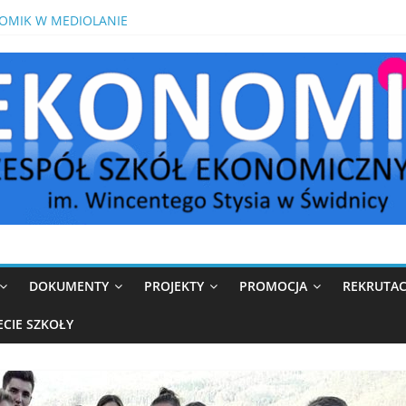
H NA STAŻU WE WŁOSZECH
OMIK W MEDIOLANIE
IKÓW W ROKU SZKOLNYM 2026/2027
S Z MATEMATYKI PRZED MATURĄ POPRAWKOWĄ
DOKUMENTY
PROJEKTY
PROMOCJA
REKRUTAC
ECIE SZKOŁY