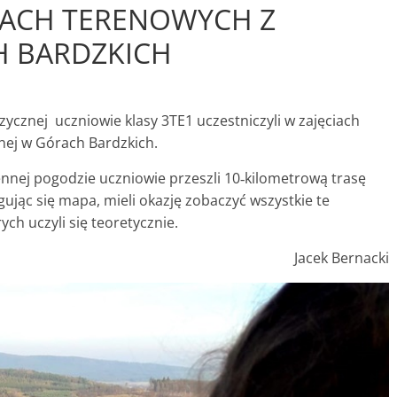
CIACH TERENOWYCH Z
H BARDZKICH
cznej uczniowie klasy 3TE1 uczestniczyli w zajęciach
nej w Górach Bardzkich.
iennej pogodzie uczniowie przeszli 10‑kilometrową trasę
gując się mapa, mieli okazję zobaczyć wszystkie te
ch uczyli się teoretycznie.
Jacek Bernacki