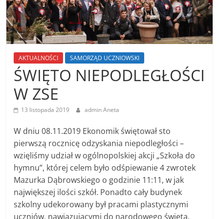
AKTUALNOŚCI
SAMORZĄD UCZNIOWSKI
ŚWIĘTO NIEPODLEGŁOŚCI
W ZSE
13 listopada 2019
admin Aneta
W dniu 08.11.2019 Ekonomik świętował sto
pierwszą rocznicę odzyskania niepodległości –
wzięliśmy udział w ogólnopolskiej akcji „Szkoła do
hymnu”, której celem było odśpiewanie 4 zwrotek
Mazurka Dąbrowskiego o godzinie 11:11, w jak
największej ilości szkół. Ponadto cały budynek
szkolny udekorowany był pracami plastycznymi
uczniów, nawiązującymi do narodowego święta.