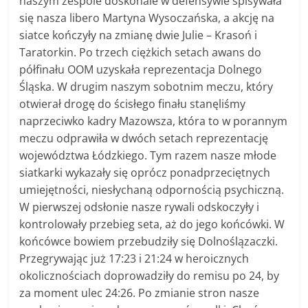
naszym zespole doskonale w defensywie spisywała
się nasza libero Martyna Wysoczańska, a akcję na
siatce kończyły na zmianę dwie Julie – Krasoń i
Taratorkin. Po trzech ciężkich setach awans do
półfinału OOM uzyskała reprezentacja Dolnego
Śląska. W drugim naszym sobotnim meczu, który
otwierał drogę do ścisłego finału stanęliśmy
naprzeciwko kadry Mazowsza, która to w porannym
meczu odprawiła w dwóch setach reprezentację
województwa Łódzkiego. Tym razem nasze młode
siatkarki wykazały się oprócz ponadprzeciętnych
umiejętności, niesłychaną odpornością psychiczną.
W pierwszej odsłonie nasze rywali odskoczyły i
kontrolowały przebieg seta, aż do jego końcówki. W
końcówce bowiem przebudziły się Dolnoślązaczki.
Przegrywając już 17:23 i 21:24 w heroicznych
okolicznościach doprowadziły do remisu po 24, by
za moment ulec 24:26. Po zmianie stron nasze