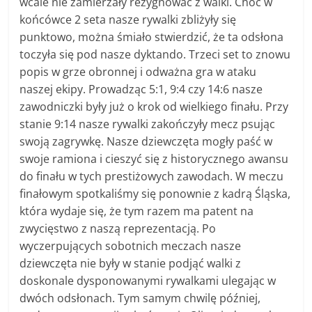
wcale nie zamierzały rezygnować z walki. Choć w
końcówce 2 seta nasze rywalki zbliżyły się
punktowo, można śmiało stwierdzić, że ta odsłona
toczyła się pod nasze dyktando. Trzeci set to znowu
popis w grze obronnej i odważna gra w ataku
naszej ekipy. Prowadząc 5:1, 9:4 czy 14:6 nasze
zawodniczki były już o krok od wielkiego finału. Przy
stanie 9:14 nasze rywalki zakończyły mecz psując
swoją zagrywkę. Nasze dziewczęta mogły paść w
swoje ramiona i cieszyć się z historycznego awansu
do finału w tych prestiżowych zawodach. W meczu
finałowym spotkaliśmy się ponownie z kadrą Śląska,
która wydaje się, że tym razem ma patent na
zwycięstwo z naszą reprezentacją. Po
wyczerpujących sobotnich meczach nasze
dziewczęta nie były w stanie podjąć walki z
doskonale dysponowanymi rywalkami ulegając w
dwóch odsłonach. Tym samym chwilę później,