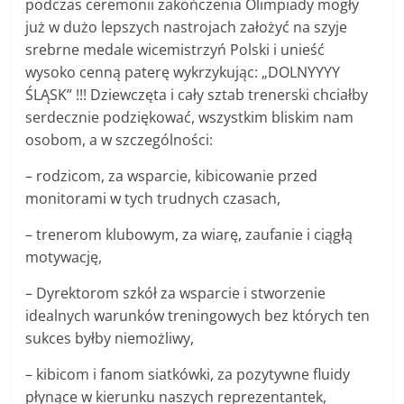
podczas ceremonii zakończenia Olimpiady mogły
już w dużo lepszych nastrojach założyć na szyje
srebrne medale wicemistrzyń Polski i unieść
wysoko cenną paterę wykrzykując: „DOLNYYYY
ŚLĄSK” !!! Dziewczęta i cały sztab trenerski chciałby
serdecznie podziękować, wszystkim bliskim nam
osobom, a w szczególności:
– rodzicom, za wsparcie, kibicowanie przed
monitorami w tych trudnych czasach,
– trenerom klubowym, za wiarę, zaufanie i ciągłą
motywację,
– Dyrektorom szkół za wsparcie i stworzenie
idealnych warunków treningowych bez których ten
sukces byłby niemożliwy,
– kibicom i fanom siatkówki, za pozytywne fluidy
płynące w kierunku naszych reprezentantek,