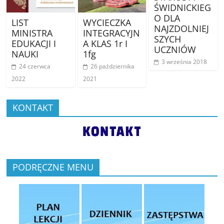
ŚWIDNICKIEG
O DLA
LIST
WYCIECZKA
NAJZDOLNIEJ
MINISTRA
INTEGRACYJN
SZYCH
EDUKACJI I
A KLAS 1r I
UCZNIÓW
NAUKI
1fg
3 września 2018
24 czerwca
26 października
2022
2021
KONTAKT
PODRĘCZNE MENU