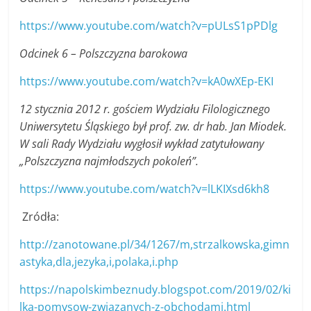
https://www.youtube.com/watch?v=pULsS1pPDlg
Odcinek 6 – Polszczyzna barokowa
https://www.youtube.com/watch?v=kA0wXEp-EKI
12 stycznia 2012 r. gościem Wydziału Filologicznego
Uniwersytetu Śląskiego był prof. zw. dr hab. Jan Miodek.
W sali Rady Wydziału wygłosił wykład zatytułowany
„Polszczyzna najmłodszych pokoleń”.
https://www.youtube.com/watch?v=lLKIXsd6kh8
Zródła:
http://zanotowane.pl/34/1267/m,strzalkowska,gimn
astyka,dla,jezyka,i,polaka,i.php
https://napolskimbeznudy.blogspot.com/2019/02/ki
lka-pomysow-zwiazanych-z-obchodami.html