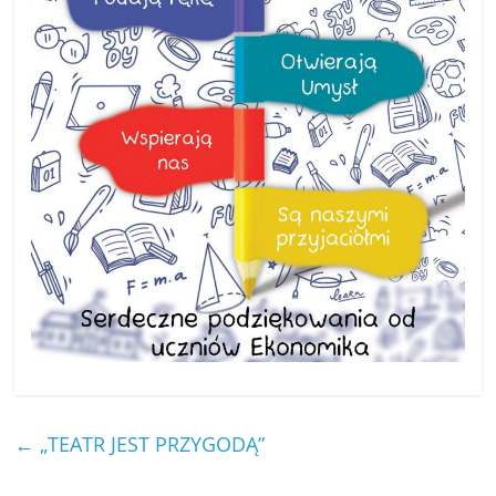
←
„TEATR JEST PRZYGODĄ”