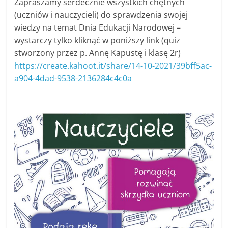
Zapraszamy serdecznie wszystkich chętnych
(uczniów i nauczycieli) do sprawdzenia swojej
wiedzy na temat Dnia Edukacji Narodowej –
wystarczy tylko kliknąć w poniższy link (quiz
stworzony przez p. Annę Kapustę i klasę 2r)
https://create.kahoot.it/share/14-10-2021/39bff5ac-
a904-4dad-9538-2136284c4c0a