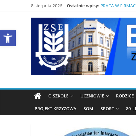
Skip
BEZPŁATNY KUR
8 sierpnia 2026
Ostatnie wpisy:
to
PRACA W FIRMAC
content
ŚWIDNICKI EKON
EKONOMIK
80-LECIE SZKOŁY
Open toolbar
LISTA PODRĘCZN
ŚWIDNICA
Strona
ZSE
Świdnica
O SZKOLE
UCZNIOWIE
RODZICE
PROJEKT KRZYŻOWA
SOM
SPORT
80-L