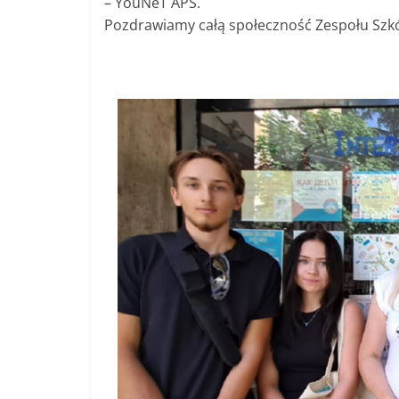
– YouNeT APS.
Pozdrawiamy całą społeczność Zespołu Szkó