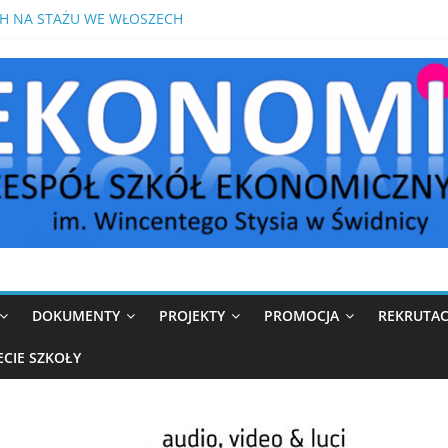
S Z MATEMATYKI PRZED MATURĄ POPRAWKOWĄ
H NA STAŻU WE WŁOSZECH
OMIK W MEDIOLANIE
IKÓW W ROKU SZKOLNYM 2026/2027
DOKUMENTY
PROJEKTY
PROMOCJA
REKRUTAC
ECIE SZKOŁY