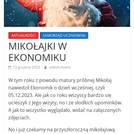
AKTUALNOŚCI
SAMORZĄD UCZNIOWSKI
MIKOŁAJKI W
EKONOMIKU
15 grudnia 2023
admin Aneta
W tym roku z powodu matury próbnej Mikołaj
nawiedził Ekonomik o dzień wcześniej, czyli
05.12.2023. Ale jak co roku wszyscy bardzo się
ucieszyli z Jego wizyty, no i ze słodkich upominków.
A jak to wszystko wyglądało, widać na załączonych
zdjęciach.
No i już czekamy na przyszłoroczną mikołajową