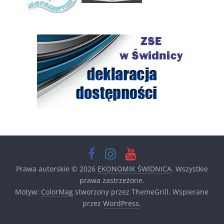
Prawa autorskie © 2026
EKONOMIK ŚWIDNICA
. Wszystkie
prawa zastrzeżone.
Motyw:
ColorMag
stworzony przez ThemeGrill. Wspierane
przez
WordPress
.