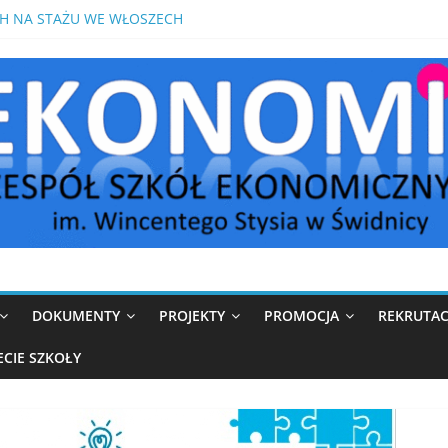
H NA STAŻU WE WŁOSZECH
OMIK W MEDIOLANIE
IKÓW W ROKU SZKOLNYM 2026/2027
DOKUMENTY
PROJEKTY
PROMOCJA
REKRUTAC
ECIE SZKOŁY