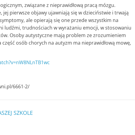
logicznym, związane z nieprawidłową pracą mózgu.
jej pierwsze objawy ujawniają się w dzieciństwie i trwają
symptomy, ale opierają się one przede wszystkim na
i ludźmi, trudnościach w wyrażaniu emocji, w stosowaniu
ów. Osoby autystyczne mają problem ze zrozumieniem
Duża część osób chorych na autyzm ma nieprawidłową mowę,
watch?v=nW8NLnTB1wc
wni.pl/6661-2/
SZEJ SZKOLE