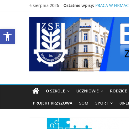
Skip
6 sierpnia 2026
Ostatnie wpisy:
PRACA W FIRMAC
to
ŚWIDNICKI EKON
content
EKONOMIK
80-LECIE SZKOŁY
LISTA PODRĘCZN
Open toolbar
ŚWIDNICA
Strona
ZSE
Świdnica
O SZKOLE
UCZNIOWIE
RODZICE
PROJEKT KRZYŻOWA
SOM
SPORT
80-L