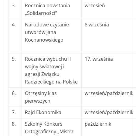
3.
Rocznica powstania
wrzesień
„Solidarności”
4.
Narodowe czytanie
8.września
utworów Jana
Kochanowskiego
5.
Rocznica wybuchu II
17. września
wojny światowej i
agresji Związku
Radzieckiego na Polskę
6.
Otrzęsiny klas
wrzesień/październik
pierwszych
7.
Rajd Ekonomika
wrzesień/październik
8.
Szkolny Konkurs
październik
Ortograficzny „Mistrz