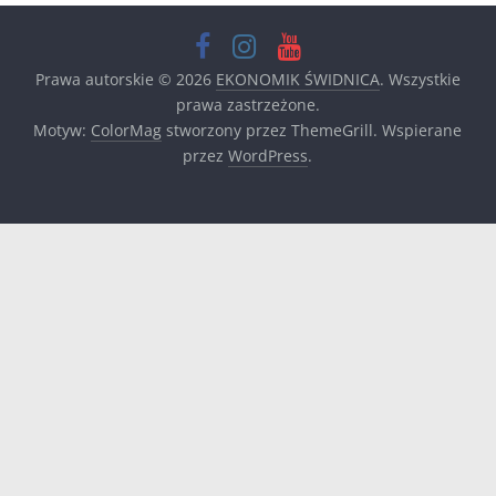
Prawa autorskie © 2026
EKONOMIK ŚWIDNICA
. Wszystkie
prawa zastrzeżone.
Motyw:
ColorMag
stworzony przez ThemeGrill. Wspierane
przez
WordPress
.