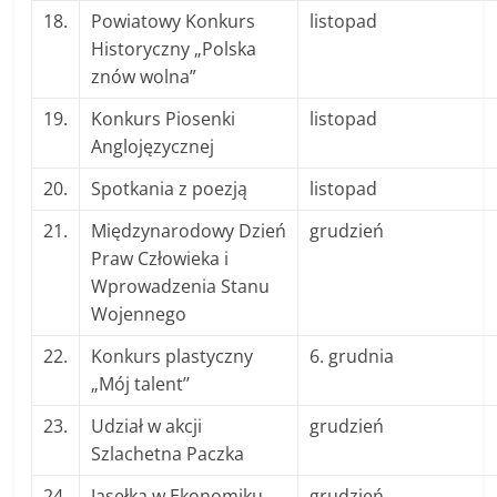
18.
Powiatowy Konkurs
listopad
Historyczny „Polska
znów wolna”
19.
Konkurs Piosenki
listopad
Anglojęzycznej
20.
Spotkania z poezją
listopad
21.
Międzynarodowy Dzień
grudzień
Praw Człowieka i
Wprowadzenia Stanu
Wojennego
22.
Konkurs plastyczny
6. grudnia
„Mój talent’’
23.
Udział w akcji
grudzień
Szlachetna Paczka
24.
Jasełka w Ekonomiku
grudzień