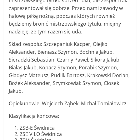
mistrzowskiego tytułu sprzed roku, ale zespół i tak
zaprezentował się dobrze. Przed nami zawody w
halową piłkę nożną, podczas których również
będziemy bronić mistrzowskiego tytułu, miejmy
nadzieję, że tym razem się uda.
Skład zespołu: Szczepaniuk Kacper, Olejko
Aleksander, Bieniasz Szymon, Bochnia Jakub,
Sieradzki Sebastian, Czarny Paweł, Sikora Jakub,
Białas Jakub, Kopacz Szymon, Porabik Szymon,
Gładysz Mateusz, Pudlik Bartosz, Krakowski Dorian,
Bożek Aleksander, Szymkowiak Szymon, Ciosek
Jakub.
Opiekunowie: Wojciech Ząbek, Michał Tomiałowicz.
Klasyfikacja końcowa:
ZSB-E Świdnica
ZSE V LO Świdnica