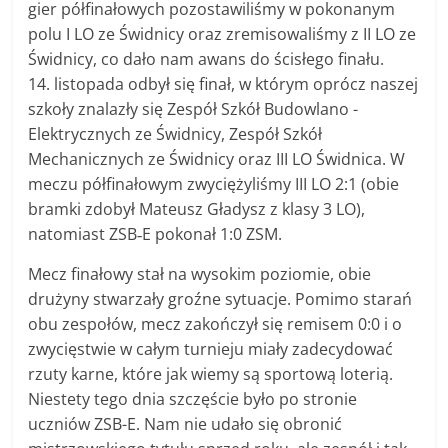
gier półfinałowych pozostawiliśmy w pokonanym
polu I LO ze Świdnicy oraz zremisowaliśmy z II LO ze
Świdnicy, co dało nam awans do ścisłego finału.
14. listopada odbył się finał, w którym oprócz naszej
szkoły znalazły się Zespół Szkół Budowlano -
Elektrycznych ze Świdnicy, Zespół Szkół
Mechanicznych ze Świdnicy oraz III LO Świdnica. W
meczu półfinałowym zwyciężyliśmy III LO 2:1 (obie
bramki zdobył Mateusz Gładysz z klasy 3 LO),
natomiast ZSB‑E pokonał 1:0 ZSM.
Mecz finałowy stał na wysokim poziomie, obie
drużyny stwarzały groźne sytuacje. Pomimo starań
obu zespołów, mecz zakończył się remisem 0:0 i o
zwycięstwie w całym turnieju miały zadecydować
rzuty karne, które jak wiemy są sportową loterią.
Niestety tego dnia szczęście było po stronie
uczniów ZSB-E. Nam nie udało się obronić