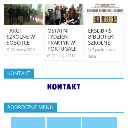
TARGI
OSTATNI
EKSLIBRIS
SZKOLNE W
TYDZIEŃ
BIBLIOTEKI
SOBÓTCE
PRAKTYK W
SZKOLNEJ
PORTUGALII
22 marca 2019
7 października
21 lutego 2019
2020
KONTAKT
PODRĘCZNE MENU