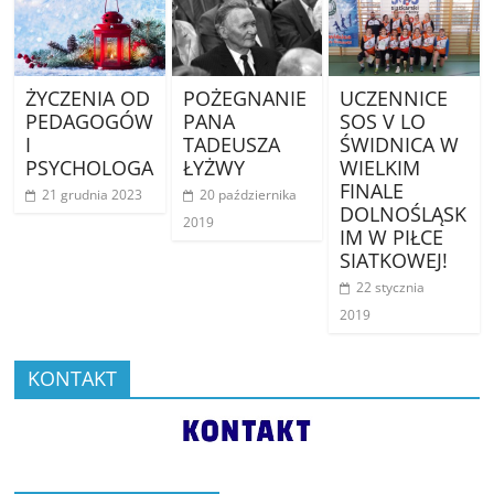
ŻYCZENIA OD
POŻEGNANIE
UCZENNICE
PEDAGOGÓW
PANA
SOS V LO
I
TADEUSZA
ŚWIDNICA W
PSYCHOLOGA
ŁYŻWY
WIELKIM
FINALE
21 grudnia 2023
20 października
DOLNOŚLĄSK
2019
IM W PIŁCE
SIATKOWEJ!
22 stycznia
2019
KONTAKT