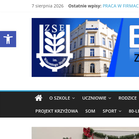
Skip
7 sierpnia 2026
Ostatnie wpisy:
BEZPŁATNY KUR
to
PRACA W FIRMAC
content
EKONOMIK
ŚWIDNICKI EKON
80-LECIE SZKOŁY
Open toolbar
LISTA PODRĘCZN
ŚWIDNICA
Strona
ZSE
Świdnica
O SZKOLE
UCZNIOWIE
RODZICE
PROJEKT KRZYŻOWA
SOM
SPORT
80-L