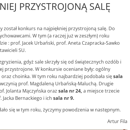
NIEJ PRZYSTROJONĄ SALĘ
 został konkurs na najpiękniej przystrojoną salę. Do
wychowawcami. W tym (a raczej już w zeszłym) roku
dzie : prof. Jacek Urbański, prof. Aneta Czapracka-Sawko
tawicieli SU.
 zgryzienia, gdyż sale skrzyły się od świątecznych ozdób i
iej przystrojone. W konkursie oceniane były: ogólny
a oraz choinka. W tym roku najbardziej podobała się
sala
czynią prof. Magdaleną Urbańską-Maluchą. Drugie
f. Jolanta Mączyńska oraz
sala nr 24,
a miejsce trzecie
 Jacka Bernackiego i ich
sala nr 9.
dało się w tym roku, życzymy powodzenia w następnym.
Artur Fila