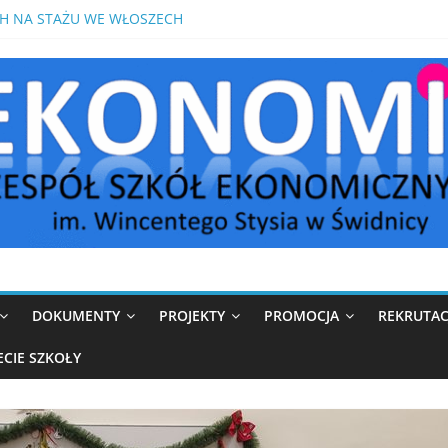
S Z MATEMATYKI PRZED MATURĄ POPRAWKOWĄ
H NA STAŻU WE WŁOSZECH
OMIK W MEDIOLANIE
IKÓW W ROKU SZKOLNYM 2026/2027
DOKUMENTY
PROJEKTY
PROMOCJA
REKRUTAC
ECIE SZKOŁY