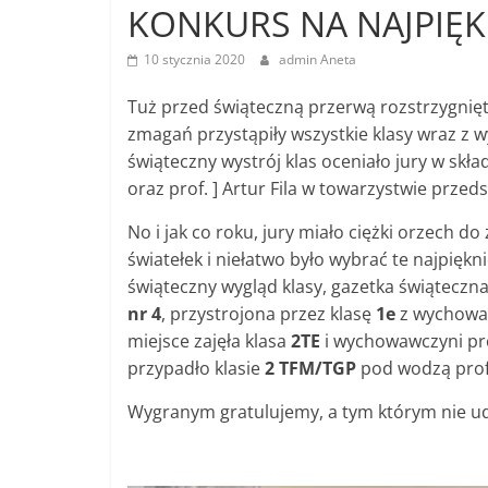
KONKURS NA NAJPIĘK
10 stycznia 2020
admin Aneta
Tuż przed świąteczną przerwą rozstrzygnięty
zmagań przystąpiły wszystkie klasy wraz z 
świąteczny wystrój klas oceniało jury w skła
oraz prof. ] Artur Fila w towarzystwie przeds
No i jak co roku, jury miało ciężki orzech do
światełek i niełatwo było wybrać te najpiękn
świąteczny wygląd klasy, gazetka świąteczn
nr 4
, przystrojona przez klasę
1e
z wychowaw
miejsce zajęła klasa
2TE
i wychowawczyni pro
przypadło klasie
2 TFM/TGP
pod wodzą prof.
Wygranym gratulujemy, a tym którym nie u