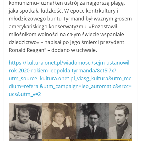
komunizmu« uznał ten ustrój za najgorszą plagę,
jaka spotkała ludzkość. W epoce kontrkultury i
młodzieżowego buntu Tyrmand był ważnym głosem
amerykańskiego konserwatyzmu. »Pozostawił
miłośnikom wolności na całym świecie wspaniałe
dziedzictwo« – napisał po Jego śmierci prezydent
Ronald Reagan” – dodano w uchwale.
https://kultura.onet.pl/wiadomosci/sejm-ustanowil-
rok-2020-rokiem-leopolda-tyrmanda/8et5l7x?
utm_source=kultura.onet.pl_viasg_kultura&utm_me
dium=referal&utm_campaign=leo_automatic&srcc=
ucs&utm_v=2