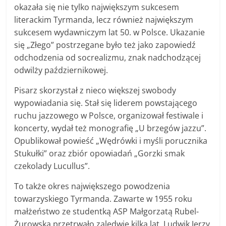
okazała się nie tylko największym sukcesem
literackim Tyrmanda, lecz również największym
sukcesem wydawniczym lat 50. w Polsce. Ukazanie
się „Złego” postrzegane było też jako zapowiedź
odchodzenia od socrealizmu, znak nadchodzącej
odwilży październikowej.
Pisarz skorzystał z nieco większej swobody
wypowiadania się. Stał się liderem powstającego
ruchu jazzowego w Polsce, organizował festiwale i
koncerty, wydał też monografię „U brzegów jazzu”.
Opublikował powieść „Wędrówki i myśli porucznika
Stukułki” oraz zbiór opowiadań „Gorzki smak
czekolady Lucullus”.
To także okres największego powodzenia
towarzyskiego Tyrmanda. Zawarte w 1955 roku
małżeństwo ze studentką ASP Małgorzatą Rubel-
Żurowską przetrwało zaledwie kilka lat. Ludwik Jerzy