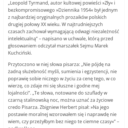
„Leopold Tyrmand, autor kultowej powieści »Zły« i
bezkompromisowego »Dziennika 1954« był jednym
z najbardziej oryginalnych prozaików polskich
drugiej połowy XX wieku. W najtrudniejszych
czasach zachował wymagającą odwagi niezależność
intelektualną” – napisano w uchwale, którą przed
głosowaniem odczytał marszałek Sejmu Marek
Kuchciński.
Przytoczono w niej słowa pisarza: „Nie pójdę na
żadną służebność myśli, sumienia i egzystencji, nie
poprawię sobie niczego w życiu za cenę tego, w co
wierzę, co zdaje mi się słuszne i godne mej
lojalności”. „Te słowa, notowane do szuflady w
czarną stalinowską noc, można uznać za życiowe
credo Pisarza. Zbigniew Herbert pisał: »Na jego
postawie moralnej wzorowałem się i naprawdę nie
wiem, czy przeżyłbym bez niego te ciemne czasy«” –