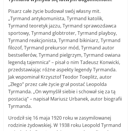
Pisarz całe życie budował swój własny mit.
„Tyrmand antykomunista, Tyrmand katolik,
Tyrmand teoretyk jazzu, Tyrmand sprawozdawca
sportowy, Tyrmand globtroter, Tyrmand playboy,
Tyrmand reakcjonista, Tyrmand bikiniarz, Tyrmand
filozof, Tyrmand prekursor mód, Tyrmand autor
bestsellerów, Tyrmand pielgrzym, Tyrmand owiana
legendą tajemnica” – pisał o nim Tadeusz Konwicki,
przedstawiając różne aspekty legendy Tyrmanda.
Jak wspominał Krzysztof Teodor Toeplitz, autor
„Złego” przez całe życie grał postać Leopolda
Tyrmanda. „On wymyślił siebie i schował się za tą
postacią” – napisał Mariusz Urbanek, autor biografii
Tyrmanda.
Urodził się 16 maja 1920 roku w zasymilowanej
rodzinie żydowskiej. W 1938 roku Leopold Tyrmand