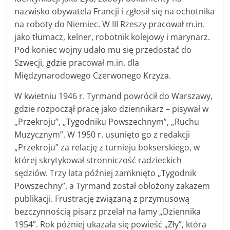
nazwisko obywatela Francji i zgłosił się na ochotnika
na roboty do Niemiec. W III Rzeszy pracował m.in.
jako tłumacz, kelner, robotnik kolejowy i marynarz.
Pod koniec wojny udało mu się przedostać do
Szwecji, gdzie pracował m.in. dla
Międzynarodowego Czerwonego Krzyża.
W kwietniu 1946 r. Tyrmand powrócił do Warszawy,
gdzie rozpoczął pracę jako dziennikarz – pisywał w
„Przekroju”, „Tygodniku Powszechnym”, „Ruchu
Muzycznym”. W 1950 r. usunięto go z redakcji
„Przekroju” za relację z turnieju bokserskiego, w
której skrytykował stronniczość radzieckich
sędziów. Trzy lata później zamknięto „Tygodnik
Powszechny”, a Tyrmand został obłożony zakazem
publikacji. Frustrację związaną z przymusową
bezczynnością pisarz przelał na łamy „Dziennika
1954”. Rok później ukazała się powieść „Zły”, która