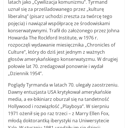
latach jako „Cywilizacja komunizmu”. Tyrmand
uznał się za prześladowanego przez „kulturę
liberalną” (pisarz uchodzi zreszta za twórcę tego
pojęcia) i nawiązał współpracę ze środowiskami
konserwatywnymi. Trafił do założonego przez Johna
Howarda The Rockford Institute, w 1976 r.
rozpoczęli wydawanie miesięcznika „Chronicles of
Culture”, który do dziś jest jednym z ważnych
głosów amerykańskiego konserwatyzmu. W drugiej
połowie lat 70. zredagował ponownie i wydał
„Dziennik 1954”.
Poglądy Tyrmanda w latach 70. ulegały zaostrzeniu.
Dawny entuzjasta USA krytykował amerykańskie
media, a ex-bikiniarz oburzał się na tandetność
Hollywood i rozwiązłość „Playboya”. W sierpniu
1971 ożenił się po raz trzeci – z Marry Ellen Fox,
młodą doktorantką iberystyki na Uniwersytecie
Yale. W styczniu 1981 urodziły im się dzieci: