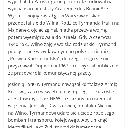
wyjechał do Paryża, gdzie przez rok studiował na
wydziale architektury Academie des Beaux-Arts.
Wybuch wojny zastał go w Warszawie, skąd
przedostał się do Wilna. Rodzice Tyrmanda trafili na
Majdanek, ojciec zginął, matka przeżyła wojnę,
potem wyemigrowała do Izraela. Gdy w czerwcu
1940 roku Wilno zajęły wojska radzieckie, Tyrmand
podjął pracę w wydawanym po polsku dzienniku
„Prawda Komsomolska”, do czego długo się nie
przyznawał. Dopiero w 1967 roku wyznał publicznie,
że pracował dla komunistycznej gazety.
Jesienią 1940 r. Tyrmand nawiązał kontakty z Armią
Krajową, za co w kwietniu następnego roku został
aresztowany przez NKWD i skazany na osiem lat
więzienia. Jednak już w czerwcu, po ataku Niemiec
na Wilno, Tyrmandowi udało się uciec z rozbitego
bombami transportu kolejowego. Aby uniknąć
identyfikacji jako Żyd, zdobył dokumenty na