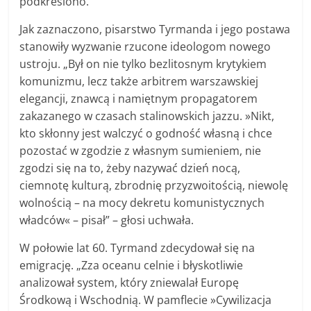
podkreślono.
Jak zaznaczono, pisarstwo Tyrmanda i jego postawa
stanowiły wyzwanie rzucone ideologom nowego
ustroju. „Był on nie tylko bezlitosnym krytykiem
komunizmu, lecz także arbitrem warszawskiej
elegancji, znawcą i namiętnym propagatorem
zakazanego w czasach stalinowskich jazzu. »Nikt,
kto skłonny jest walczyć o godność własną i chce
pozostać w zgodzie z własnym sumieniem, nie
zgodzi się na to, żeby nazywać dzień nocą,
ciemnotę kulturą, zbrodnię przyzwoitością, niewolę
wolnością – na mocy dekretu komunistycznych
władców« – pisał” – głosi uchwała.
W połowie lat 60. Tyrmand zdecydował się na
emigrację. „Zza oceanu celnie i błyskotliwie
analizował system, który zniewalał Europę
Środkową i Wschodnią. W pamflecie »Cywilizacja