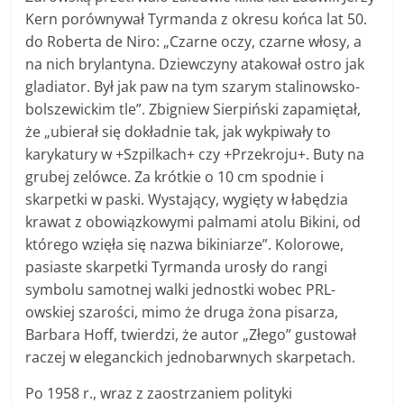
Kern porównywał Tyrmanda z okresu końca lat 50.
do Roberta de Niro: „Czarne oczy, czarne włosy, a
na nich brylantyna. Dziewczyny atakował ostro jak
gladiator. Był jak paw na tym szarym stalinowsko-
bolszewickim tle”. Zbigniew Sierpiński zapamiętał,
że „ubierał się dokładnie tak, jak wykpiwały to
karykatury w +Szpilkach+ czy +Przekroju+. Buty na
grubej zelówce. Za krótkie o 10 cm spodnie i
skarpetki w paski. Wystający, wygięty w łabędzia
krawat z obowiązkowymi palmami atolu Bikini, od
którego wzięła się nazwa bikiniarze”. Kolorowe,
pasiaste skarpetki Tyrmanda urosły do rangi
symbolu samotnej walki jednostki wobec PRL-
owskiej szarości, mimo że druga żona pisarza,
Barbara Hoff, twierdzi, że autor „Złego” gustował
raczej w eleganckich jednobarwnych skarpetach.
Po 1958 r., wraz z zaostrzaniem polityki