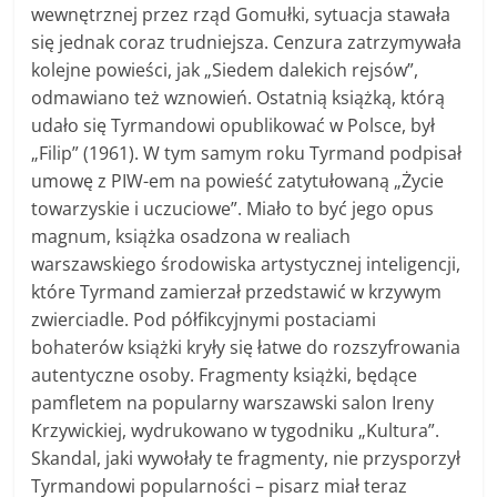
wewnętrznej przez rząd Gomułki, sytuacja stawała
się jednak coraz trudniejsza. Cenzura zatrzymywała
kolejne powieści, jak „Siedem dalekich rejsów”,
odmawiano też wznowień. Ostatnią książką, którą
udało się Tyrmandowi opublikować w Polsce, był
„Filip” (1961). W tym samym roku Tyrmand podpisał
umowę z PIW-em na powieść zatytułowaną „Życie
towarzyskie i uczuciowe”. Miało to być jego opus
magnum, książka osadzona w realiach
warszawskiego środowiska artystycznej inteligencji,
które Tyrmand zamierzał przedstawić w krzywym
zwierciadle. Pod półfikcyjnymi postaciami
bohaterów książki kryły się łatwe do rozszyfrowania
autentyczne osoby. Fragmenty książki, będące
pamfletem na popularny warszawski salon Ireny
Krzywickiej, wydrukowano w tygodniku „Kultura”.
Skandal, jaki wywołały te fragmenty, nie przysporzył
Tyrmandowi popularności – pisarz miał teraz