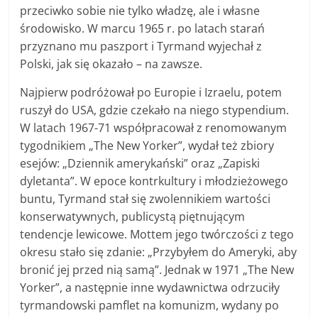
przeciwko sobie nie tylko władzę, ale i własne
środowisko. W marcu 1965 r. po latach starań
przyznano mu paszport i Tyrmand wyjechał z
Polski, jak się okazało – na zawsze.
Najpierw podróżował po Europie i Izraelu, potem
ruszył do USA, gdzie czekało na niego stypendium.
W latach 1967-71 współpracował z renomowanym
tygodnikiem „The New Yorker”, wydał też zbiory
esejów: „Dziennik amerykański” oraz „Zapiski
dyletanta”. W epoce kontrkultury i młodzieżowego
buntu, Tyrmand stał się zwolennikiem wartości
konserwatywnych, publicystą piętnującym
tendencje lewicowe. Mottem jego twórczości z tego
okresu stało się zdanie: „Przybyłem do Ameryki, aby
bronić jej przed nią samą”. Jednak w 1971 „The New
Yorker”, a następnie inne wydawnictwa odrzuciły
tyrmandowski pamflet na komunizm, wydany po