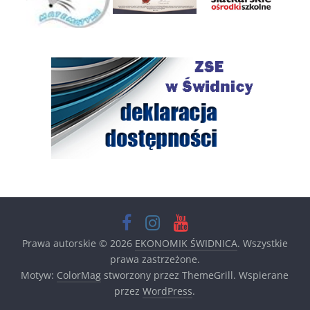
Prawa autorskie © 2026
EKONOMIK ŚWIDNICA
. Wszystkie
prawa zastrzeżone.
Motyw:
ColorMag
stworzony przez ThemeGrill. Wspierane
przez
WordPress
.