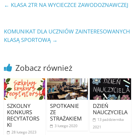
←
KLASA 2TR NA WYCIECZCE ZAWODOZNAWCZEJ
KOMUNIKAT DLA UCZNIÓW ZAINTERESOWANYCH
KLASĄ SPORTOWĄ
→
Zobacz również
SZKOLNY
SPOTKANIE
DZIEŃ
KONKURS
ZE
NAUCZYCIELA
RECYTATORS
STRAŻAKIEM
13 października
KI
3 lutego 2020
2021
28 lutego 2023