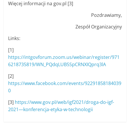
Więcej informacji na gov.pl [3]
Pozdrawiamy,
Zespół Organizacyjny
Links:
[1]
https://intgovforum.zoom.us/webinar/register/971
6218735819/WN_PQdqLUB5SpCRNXIQprq3lA
[2]
https://www.facebook.com/events/92291858184039
0
[3]
https://www.gov.pl/web/igf2021/droga-do-igf-
2021—konferencja-etyka-w-technologii