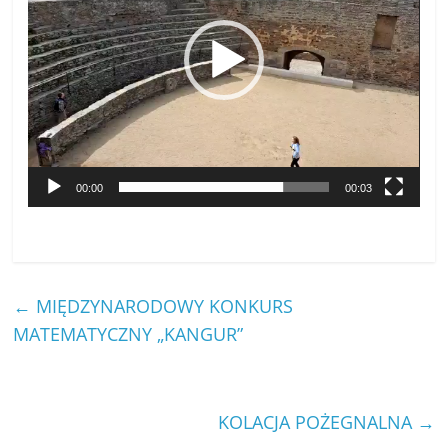
00:00
00:03
←
MIĘDZYNARODOWY KONKURS
MATEMATYCZNY „KANGUR”
KOLACJA POŻEGNALNA
→