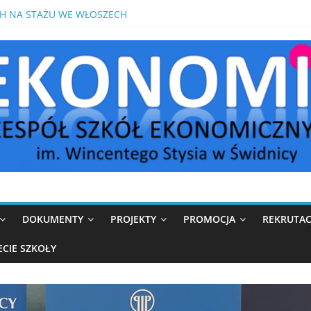
S Z MATEMATYKI PRZED MATURĄ POPRAWKOWĄ
H NA STAŻU WE WŁOSZECH
OMIK W MEDIOLANIE
IKÓW W ROKU SZKOLNYM 2026/2027
DOKUMENTY
PROJEKTY
PROMOCJA
REKRUTAC
ECIE SZKOŁY