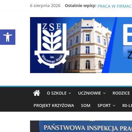
Skip
6 sierpnia 2026
Ostatnie wpisy:
BEZPŁATNY KUR
to
PRACA W FIRMAC
content
EKONOMIK
ŚWIDNICKI EKON
80-LECIE SZKOŁY
Open toolbar
LISTA PODRĘCZN
ŚWIDNICA
Strona
ZSE
Świdnica
O SZKOLE
UCZNIOWIE
RODZICE
PROJEKT KRZYŻOWA
SOM
SPORT
80-L