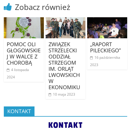
Zobacz również
POMOC OLI
ZWIĄZEK
„RAPORT
GŁOGOWSKIE
STRZELECKI
PILECKIEGO”
J W WALCE Z
ODDZIAŁ
16 października
CHOROBĄ
STRZEGOM
2023
IM. ORLĄT
4 listopada
LWOWSKICH
2024
W
EKONOMIKU
10 maja 2023
KONTAKT