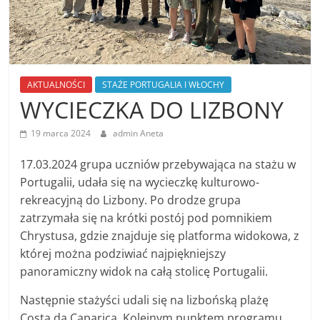
AKTUALNOŚCI
STAŻE PORTUGALIA I WŁOCHY
WYCIECZKA DO LIZBONY
19 marca 2024
admin Aneta
17.03.2024 grupa uczniów przebywająca na stażu w
Portugalii, udała się na wycieczkę kulturowo-
rekreacyjną do Lizbony. Po drodze grupa
zatrzymała się na krótki postój pod pomnikiem
Chrystusa, gdzie znajduje się platforma widokowa, z
której można podziwiać najpiękniejszy
panoramiczny widok na całą stolicę Portugalii.
Następnie stażyści udali się na lizbońską plażę
Costa da Caparica. Kolejnym punktem programu