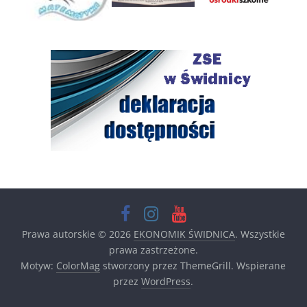
Prawa autorskie © 2026
EKONOMIK ŚWIDNICA
. Wszystkie
prawa zastrzeżone.
Motyw:
ColorMag
stworzony przez ThemeGrill. Wspierane
przez
WordPress
.