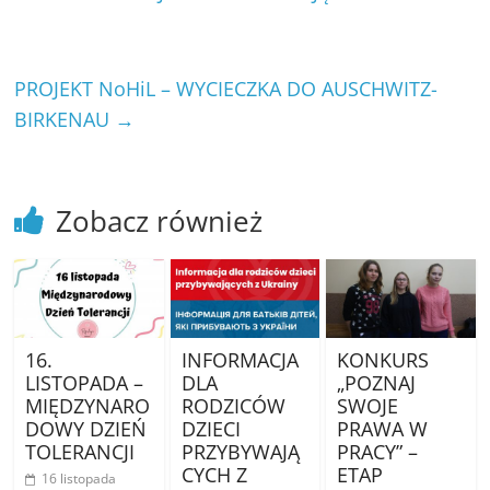
PROJEKT NoHiL – WYCIECZKA DO AUSCHWITZ-
BIRKENAU
→
Zobacz również
16.
INFORMACJA
KONKURS
LISTOPADA –
DLA
„POZNAJ
MIĘDZYNARO
RODZICÓW
SWOJE
DOWY DZIEŃ
DZIECI
PRAWA W
TOLERANCJI
PRZYBYWAJĄ
PRACY” –
CYCH Z
ETAP
16 listopada