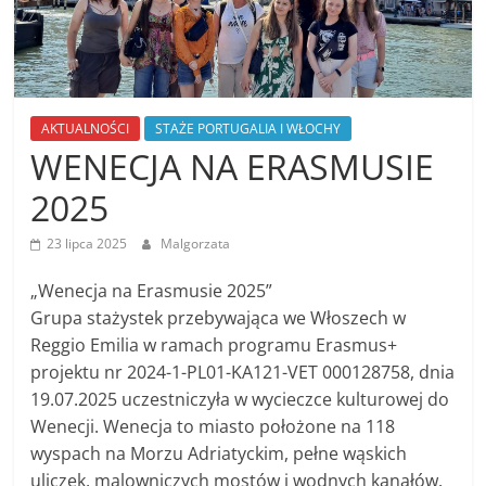
AKTUALNOŚCI
STAŻE PORTUGALIA I WŁOCHY
WENECJA NA ERASMUSIE
2025
23 lipca 2025
Malgorzata
„Wenecja na Erasmusie 2025”
Grupa stażystek przebywająca we Włoszech w
Reggio Emilia w ramach programu Erasmus+
projektu nr 2024-1-PL01-KA121-VET 000128758, dnia
19.07.2025 uczestniczyła w wycieczce kulturowej do
Wenecji. Wenecja to miasto położone na 118
wyspach na Morzu Adriatyckim, pełne wąskich
uliczek, malowniczych mostów i wodnych kanałów.