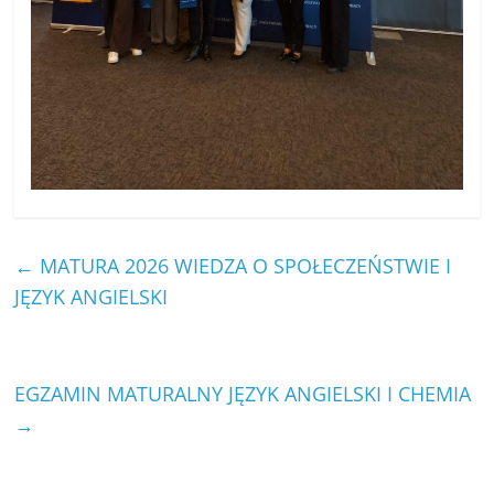
←
MATURA 2026 WIEDZA O SPOŁECZEŃSTWIE I
JĘZYK ANGIELSKI
EGZAMIN MATURALNY JĘZYK ANGIELSKI I CHEMIA
→