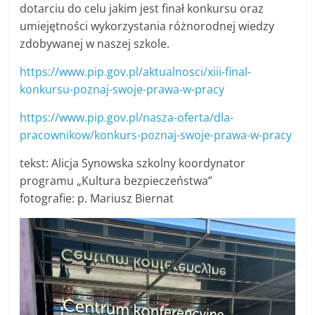
dotarciu do celu jakim jest finał konkursu oraz
umiejętności wykorzystania różnorodnej wiedzy
zdobywanej w naszej szkole.
https://www.pip.gov.pl/aktualnosci/xiii-final-
konkursu-poznaj-swoje-prawa-w-pracy
https://www.pip.gov.pl/nasza-oferta/dla-
pracownikow/konkurs-poznaj-swoje-prawa-w-pracy
tekst: Alicja Synowska szkolny koordynator
programu „Kultura bezpieczeństwa”
fotografie: p. Mariusz Biernat