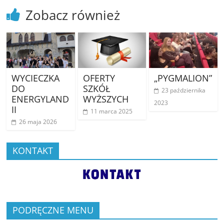
Zobacz również
WYCIECZKA
OFERTY
„PYGMALION”
DO
SZKÓŁ
23 października
ENERGYLAND
WYŻSZYCH
2023
II
11 marca 2025
26 maja 2026
KONTAKT
PODRĘCZNE MENU