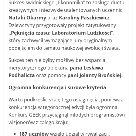
Sukces świdnickiego „Ekonomika” to zasługa duetu
kreatywnych i niezwykle utalentowanych uczennic:
Natalii Okarmy
oraz
Karoliny Paszkiewicz
.
Dziewczyny przygotowały projekt zatytułowany
„Pęknięcia czasu: Laboratorium Ludzkości”
,
który zachwycił wymagające jury oryginalnym
podejściem do tematu naukowej ewolucji świata.
Sukces ten nie byłby możliwy bez wsparcia
merytorycznego opiekuna
pana Lesława
Podhalicza
oraz pomocy
pani Jolanty Brońskiej
.
Ogromna konkurencja i surowe kryteria
Warto podkreślić skalę tego osiągnięcia, ponieważ
konkurencja w tegorocznej edycji była ogromna.
Konkurs GEEK przyciągnął młodych programistów i
wizjonerów z całego kraju:
187 uczniów
wzięło udział w rywalizacji,