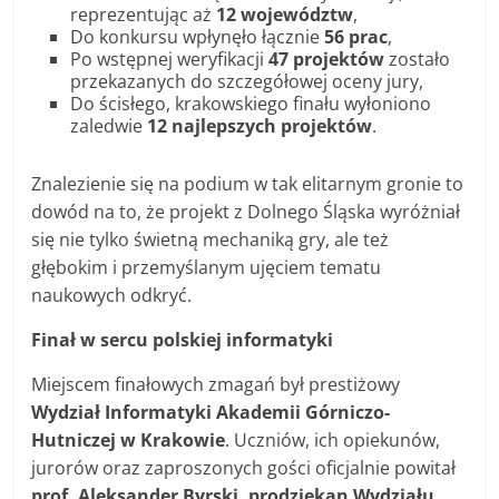
reprezentując aż
12 województw
,
Do konkursu wpłynęło łącznie
56 prac
,
Po wstępnej weryfikacji
47 projektów
zostało
przekazanych do szczegółowej oceny jury,
Do ścisłego, krakowskiego finału wyłoniono
zaledwie
12 najlepszych projektów
.
Znalezienie się na podium w tak elitarnym gronie to
dowód na to, że projekt z Dolnego Śląska wyróżniał
się nie tylko świetną mechaniką gry, ale też
głębokim i przemyślanym ujęciem tematu
naukowych odkryć.
Finał w sercu polskiej informatyki
Miejscem finałowych zmagań był prestiżowy
Wydział Informatyki Akademii Górniczo-
Hutniczej w Krakowie
. Uczniów, ich opiekunów,
jurorów oraz zaproszonych gości oficjalnie powitał
prof. Aleksander Byrski, prodziekan Wydziału