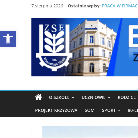
Skip
7 sierpnia 2026
Ostatnie wpisy:
PRACA W FIRMAC
to
ŚWIDNICKI EKON
content
EKONOMIK
80-LECIE SZKOŁY
LISTA PODRĘCZN
Open toolbar
BEZPŁATNY KUR
ŚWIDNICA
Strona
ZSE
Świdnica
O SZKOLE
UCZNIOWIE
RODZICE
PROJEKT KRZYŻOWA
SOM
SPORT
80-L