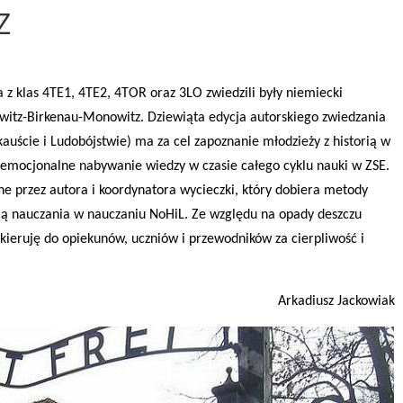
Z
 z klas 4TE1, 4TE2, 4TOR oraz 3LO zwiedzili były niemiecki
hwitz-Birkenau-Monowitz. Dziewiąta edycja autorskiego zwiedzania
uście i Ludobójstwie) ma za cel zapoznanie młodzieży z historią w
emocjonalne nabywanie wiedzy w czasie całego cyklu nauki w ZSE.
 przez autora i koordynatora wycieczki, który dobiera metody
cią nauczania w nauczaniu NoHiL. Ze względu na opady deszczu
 kieruję do opiekunów, uczniów i przewodników za cierpliwość i
Arkadiusz Jackowiak