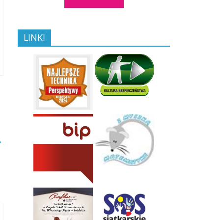
LINKI
→