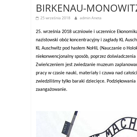
BIRKENAU-MONOWIT
25 września 2018
admin Aneta
25. września 2018 uczniowie i uczennice Ekonomika
nazistowski obóz koncentracyjny i zagłady KL Ausc
KL Auschwitz pod hasłem NoHiL (Nauczanie o Holoka
niekonwencjonalny sposób, poprzez doświadczenia 
Zwieńczeniem jest zwiedzanie muzeum zaplanowane
pracy w czasie nauki, materiały i czuwa nad całoś
zwiedziliśmy tylko baraki dziecięce. Podziękowania
zaangażowanie.