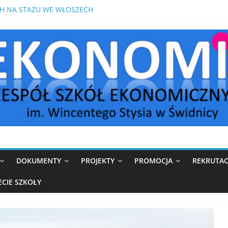
H NA STAŻU WE WŁOSZECH
OMIK W MEDIOLANIE
IKÓW W ROKU SZKOLNYM 2026/2027
S Z MATEMATYKI PRZED MATURĄ POPRAWKOWĄ
DOKUMENTY
PROJEKTY
PROMOCJA
REKRUTAC
ECIE SZKOŁY