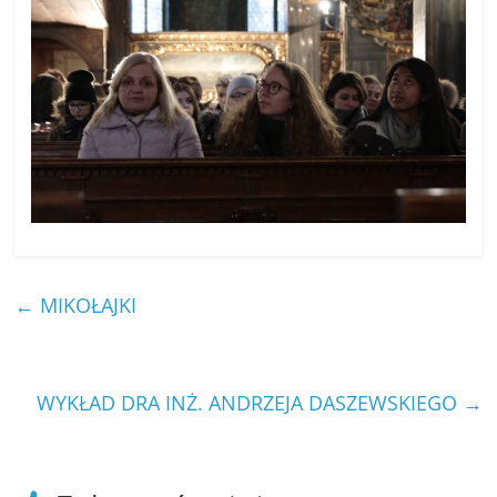
←
MIKOŁAJKI
WYKŁAD DRA INŻ. ANDRZEJA DASZEWSKIEGO
→