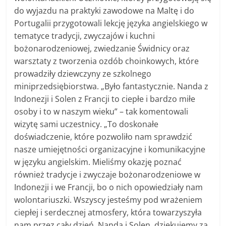
do wyjazdu na praktyki zawodowe na Maltę i do
Portugalii przygotowali lekcję języka angielskiego w
tematyce tradycji, zwyczajów i kuchni
bożonarodzeniowej, zwiedzanie Świdnicy oraz
warsztaty z tworzenia ozdób choinkowych, które
prowadziły dziewczyny ze szkolnego
miniprzedsiębiorstwa. „Było fantastycznie. Nanda z
Indonezji i Solen z Francji to ciepłe i bardzo miłe
osoby i to w naszym wieku” – tak komentowali
wizytę sami uczestnicy. „To doskonałe
doświadczenie, które pozwoliło nam sprawdzić
nasze umiejętności organizacyjne i komunikacyjne
w języku angielskim. Mieliśmy okazję poznać
również tradycje i zwyczaje bożonarodzeniowe w
Indonezji i we Francji, bo o nich opowiedziały nam
wolontariuszki. Wszyscy jesteśmy pod wrażeniem
ciepłej i serdecznej atmosfery, która towarzyszyła
nam przez cały dzień. Nanda i Solen, dziękujemy za