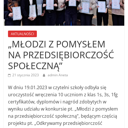
AKTUALNOŚCI
„MŁODZI Z POMYSŁEM
NA PRZEDSIĘBIORCZOŚĆ
SPOŁECZNĄ”
21 stycznia 2023
admin Aneta
W dniu 19.01.2023 w czytelni szkoły odbyła się
uroczystość wręczenia 10 uczniom z klas 1s, 3s, 1fg
certyfikatów, dyplomów i nagród zdobytych w
wyniku udziału w konkursie pt. „Młodzi z pomysłem
na przedsiębiorczość społeczną”, będącym częścią
projektu pt. „Odkrywamy przedsiębiorczość