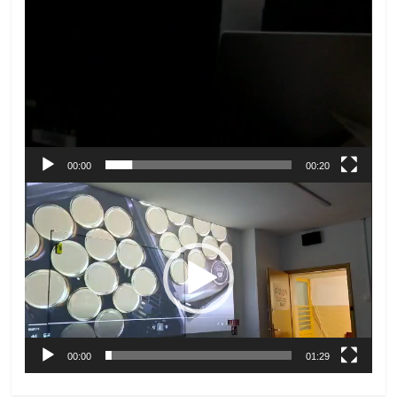
00:00
00:20
Odtwarzacz
video
00:00
01:29