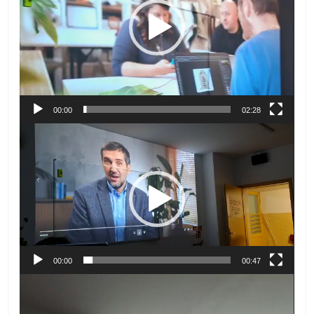
00:00
02:28
Odtwarzacz
video
00:00
00:47
Odtwarzacz
video