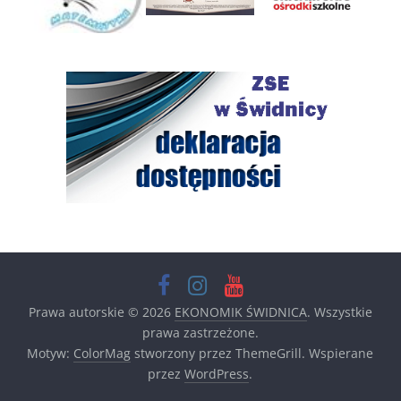
Prawa autorskie © 2026
EKONOMIK ŚWIDNICA
. Wszystkie
prawa zastrzeżone.
Motyw:
ColorMag
stworzony przez ThemeGrill. Wspierane
przez
WordPress
.