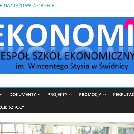
S Z MATEMATYKI PRZED MATURĄ POPRAWKOWĄ
H NA STAŻU WE WŁOSZECH
OMIK W MEDIOLANIE
IKÓW W ROKU SZKOLNYM 2026/2027
DOKUMENTY
PROJEKTY
PROMOCJA
REKRUTAC
ECIE SZKOŁY