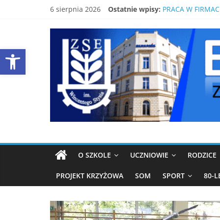
Skip
6 sierpnia 2026
Ostatnie wpisy:
BEZPŁATNY KUR
to
PRACA W FIRMAC
content
EKONOMIK
ŚWIDNICKI EKON
80-LECIE SZKOŁY
Open toolbar
LISTA PODRĘCZN
ŚWIDNICA
Strona
ZSE
Świdnica
O SZKOLE
UCZNIOWIE
RODZICE
PROJEKT KRZYŻOWA
SOM
SPORT
80-L