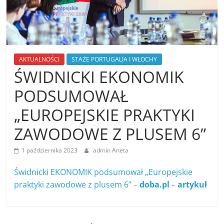
AKTUALNOŚCI
STAŻE PORTUGALIA I WŁOCHY
ŚWIDNICKI EKONOMIK
PODSUMOWAŁ
„EUROPEJSKIE PRAKTYKI
ZAWODOWE Z PLUSEM 6”
1 października 2023
admin Aneta
Świdnicki EKONOMIK podsumował „Europejskie
praktyki zawodowe z plusem 6” –
doba.pl
–
artykuł