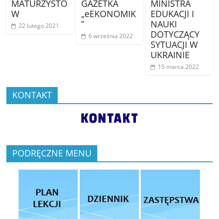
MATURZYSTÓ
GAZETKA
MINISTRA
W
„eEKONOMIK
EDUKACJI I
”
NAUKI
22 lutego 2021
DOTYCZĄCY
6 września 2022
SYTUACJI W
UKRAINIE
15 marca 2022
KONTAKT
PODRĘCZNE MENU