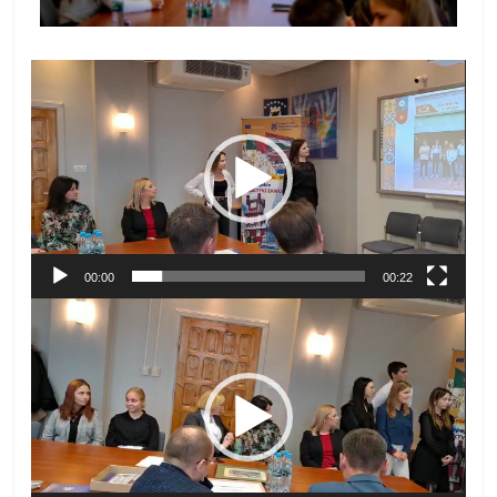
Odtwarzacz
video
00:00
00:22
Odtwarzacz
video