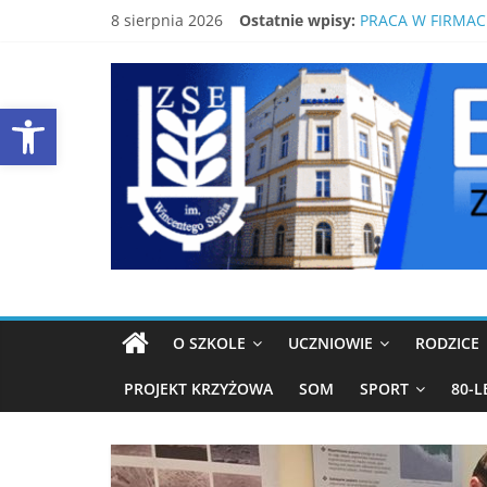
Skip
BEZPŁATNY KUR
8 sierpnia 2026
Ostatnie wpisy:
to
PRACA W FIRMAC
content
ŚWIDNICKI EKON
EKONOMIK
80-LECIE SZKOŁY
Open toolbar
LISTA PODRĘCZN
ŚWIDNICA
Strona
ZSE
Świdnica
O SZKOLE
UCZNIOWIE
RODZICE
PROJEKT KRZYŻOWA
SOM
SPORT
80-L