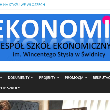
S Z MATEMATYKI PRZED MATURĄ POPRAWKOWĄ
H NA STAŻU WE WŁOSZECH
OMIK W MEDIOLANIE
IKÓW W ROKU SZKOLNYM 2026/2027
DOKUMENTY
PROJEKTY
PROMOCJA
REKRUTAC
ECIE SZKOŁY