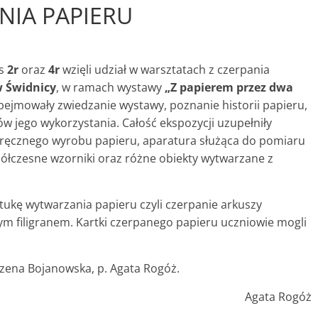
NIA PAPIERU
as
2r
oraz
4r
wzięli udział w warsztatach z czerpania
 Świdnicy
, w ramach wystawy
„Z papierem przez dwa
 obejmowały zwiedzanie wystawy, poznanie historii papieru,
w jego wykorzystania. Całość ekspozycji uzupełniły
o ręcznego wyrobu papieru, aparatura służąca do pomiaru
półczesne wzorniki oraz różne obiekty wytwarzane z
tukę wytwarzania papieru czyli czerpanie arkuszy
 filigranem. Kartki czerpanego papieru uczniowie mogli
rzena Bojanowska, p. Agata Rogóż.
Agata Rogóż