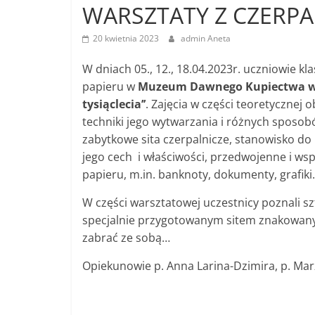
WARSZTATY Z CZERPA
20 kwietnia 2023
admin Aneta
W dniach 05., 12., 18.04.2023r. uczniowie kl
papieru w
Muzeum Dawnego Kupiectwa w
tysiąclecia’’
. Zajęcia w części teoretycznej
techniki jego wytwarzania i różnych sposobó
zabytkowe sita czerpalnicze, stanowisko d
jego cech i właściwości, przedwojenne i ws
papieru, m.in. banknoty, dokumenty, grafiki.
W części warsztatowej uczestnicy poznali sz
specjalnie przygotowanym sitem znakowanym
zabrać ze sobą…
Opiekunowie p. Anna Larina-Dzimira, p. Ma