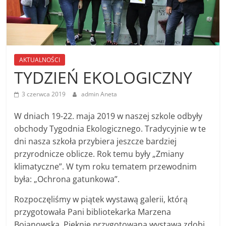
AKTUALNOŚCI
TYDZIEŃ EKOLOGICZNY
3 czerwca 2019
admin Aneta
W dniach 19-22. maja 2019 w naszej szkole odbyły
obchody Tygodnia Ekologicznego. Tradycyjnie w te
dni nasza szkoła przybiera jeszcze bardziej
przyrodnicze oblicze. Rok temu były „Zmiany
klimatyczne”. W tym roku tematem przewodnim
była: „Ochrona gatunkowa”.
Rozpoczęliśmy w piątek wystawą galerii, którą
przygotowała Pani bibliotekarka Marzena
Bojanowska. Pięknie przygotowana wystawa zdobi