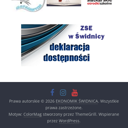
Prawa autorskie © 2026
EKONOMIK ŚWIDNICA
. Wszystkie
prawa zastrzeżone.
Motyw:
ColorMag
stworzony przez ThemeGrill. Wspierane
przez
WordPress
.