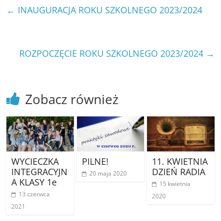
←
INAUGURACJA ROKU SZKOLNEGO 2023/2024
ROZPOCZĘCIE ROKU SZKOLNEGO 2023/2024
→
Zobacz również
WYCIECZKA
PILNE!
11. KWIETNIA
INTEGRACYJN
DZIEŃ RADIA
20 maja 2020
A KLASY 1e
15 kwietnia
13 czerwca
2020
2021