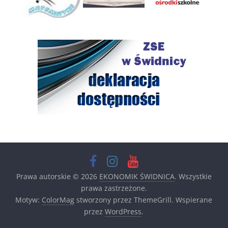
Prawa autorskie © 2026
EKONOMIK ŚWIDNICA
. Wszystkie
prawa zastrzeżone.
Motyw:
ColorMag
stworzony przez ThemeGrill. Wspierane
przez
WordPress
.