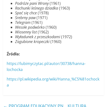
Podróże pani Wrony
(1961)
Rachunki leśnego dziadka
(1963)
Spać się chce
(1978)
Srebrny paw
(1971)
Telegram
(1961)
Wesołe podwórko
(1960)
Wiosenny list
(1962)
Wyładunek z przeszkodami
(1972)
Zagubione kropeczki
(1960)
Źródła:
https://lubimyczytac.pl/autor/30738/hanna-
lochocka
https://pl.wikipedia.org/wiki/Hanna_%C5%81ochock
a
←
PROGRAM EDUKACYJNY PN. „KULTURA