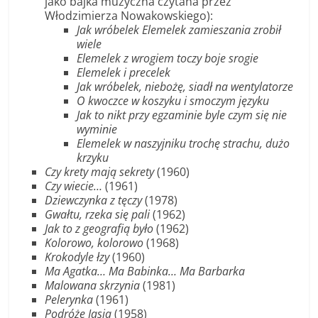
jako bajka muzyczna czytana przez
Włodzimierza Nowakowskiego):
Jak wróbelek Elemelek zamieszania zrobił
wiele
Elemelek z wrogiem toczy boje srogie
Elemelek i precelek
Jak wróbelek, niebożę, siadł na wentylatorze
O kwoczce w koszyku i smoczym języku
Jak to nikt przy egzaminie byle czym się nie
wyminie
Elemelek w naszyjniku trochę strachu, dużo
krzyku
Czy krety mają sekrety
(1960)
Czy wiecie…
(1961)
Dziewczynka z tęczy
(1978)
Gwałtu, rzeka się pali
(1962)
Jak to z geografią było
(1962)
Kolorowo, kolorowo
(1968)
Krokodyle łzy
(1960)
Ma Agatka… Ma Babinka… Ma Barbarka
Malowana skrzynia
(1981)
Pelerynka
(1961)
Podróże Jasia
(1958)