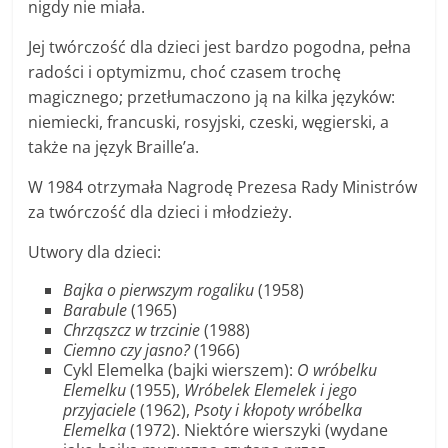
nigdy nie miała.
Jej twórczość dla dzieci jest bardzo pogodna, pełna
radości i optymizmu, choć czasem trochę
magicznego; przetłumaczono ją na kilka języków:
niemiecki, francuski, rosyjski, czeski, węgierski, a
także na język Braille’a.
W 1984 otrzymała Nagrodę Prezesa Rady Ministrów
za twórczość dla dzieci i młodzieży.
Utwory dla dzieci:
Bajka o pierwszym rogaliku
(1958)
Barabule
(1965)
Chrząszcz w trzcinie
(1988)
Ciemno czy jasno?
(1966)
Cykl Elemelka (bajki wierszem):
O wróbelku
Elemelku
(1955),
Wróbelek Elemelek i jego
przyjaciele
(1962),
Psoty i kłopoty wróbelka
Elemelka
(1972). Niektóre wierszyki (wydane